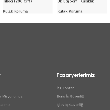
Tıkacı (200 Çift)
Db Başbantlı Kulaklık
Kulak Koruma
Kulak Koruma
t
Pazaryerlerimiz
İsg Toptan
& Misyonumuz
Buriş İş Güvenliği
arımız
İşlev İş Güvenliği