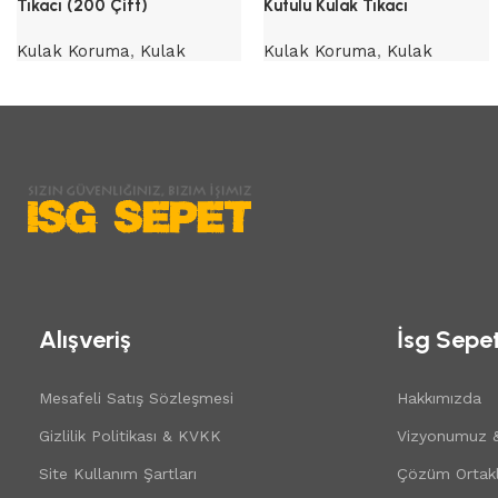
Tıkacı (200 Çift)
Kutulu Kulak Tıkacı
Kulak Koruma
,
Kulak
Kulak Koruma
,
Kulak
Tıkaçları
Tıkaçları
Alışveriş
İsg Sepe
Mesafeli Satış Sözleşmesi
Hakkımızda
Gizlilik Politikası & KVKK
Vizyonumuz 
Site Kullanım Şartları
Çözüm Ortakl