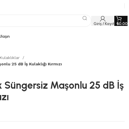
Giriş / Kayıt
₺
0,00
Ulaşın
Kulaklıklar
nlu 25 dB İş Kulaklığı Kırmızı
k Süngersiz Maşonlu 25 dB İş
ızı