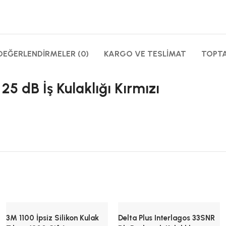
DEĞERLENDIRMELER (0)
KARGO VE TESLIMAT
TOPTA
5 dB İş Kulaklığı Kırmızı
3M 1100 İpsiz Silikon Kulak
Delta Plus Interlagos 33SNR