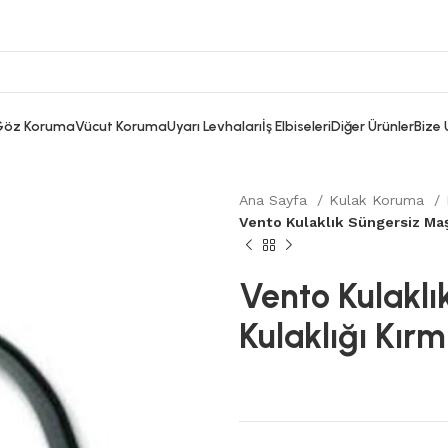
Göz Koruma
Vücut Koruma
Uyarı Levhaları
İş Elbiseleri
Diğer Ürünler
Bize 
Ana Sayfa
Kulak Koruma
Vento Kulaklık Süngersiz Maşo
Vento Kulaklı
Kulaklığı Kırm