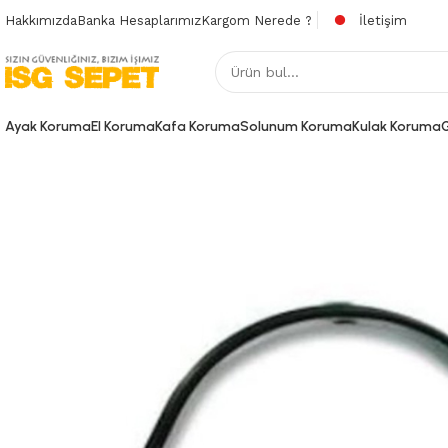
Hakkımızda
Banka Hesaplarımız
Kargom Nerede ?
İletişim
Ayak Koruma
El Koruma
Kafa Koruma
Solunum Koruma
Kulak Koruma