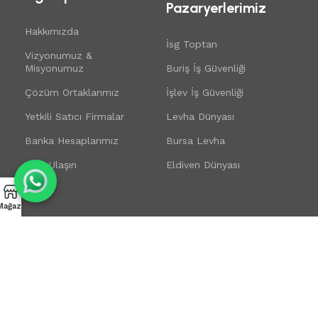
Pazaryerlerimiz
Hakkımızda
İsg Toptan
Vizyonumuz &
Misyonumuz
Buriş İş Güvenliği
Çözüm Ortaklarımız
İşlev İş Güvenliği
Yetkili Satıcı Firmalar
Levha Dünyası
Banka Hesaplarımız
Bursa Levha
Bize Ulaşın
Eldiven Dünyası
Mağaza
Bizi Takip Edin:
Mobil Uygulamamız:
Güncel Kampanya ve Fırsatlardan Yararlanın