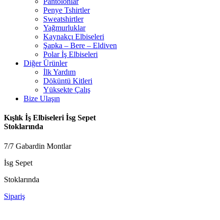
Pantolonlar
Penye Tshirtler
Sweatshirtler
Yağmurluklar
Kaynakçı Elbiseleri
Şapka – Bere – Eldiven
Polar İş Elbiseleri
Diğer Ürünler
İlk Yardım
Döküntü Kitleri
Yüksekte Çalış
Bize Ulaşın
Kışlık İş Elbiseleri İsg Sepet
Stoklarında
7/7 Gabardin Montlar
İsg Sepet
Stoklarında
Sipariş