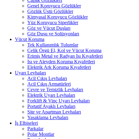
Çapak Gözlükleri
Genel Koruyucu Gözlükler
Gözlük Üstü Gözlükler
Kimyasal Koruyucu Gözlükler
Yüz Koruyucu Siperlikler
Göz ve Vücut Duşları
Göz Duşu ve Solüsyonları
Vücut Koruma
Tek Kullanımlık Tulumlar
Çelik Örgü El, Kol ve Vücut Koruma
Erimiş Metal ve Radyan Isı Kıyafetleri
Isı ve Alevden Koruma Kıyafetleri
Elektrik Ark Koruma Kıyafetleri
Uyarı Levhaları
Acil Çıkış Levhaları
Acil Çıkış Armatürleri
Çevre ve Temizlik Levhaları
Elektrik Uyarı Levhaları
Forklift & Vinç Uyarı Levhaları
Portatif Ayaklı Levhaları
Site ve Apartman Levhaları
Yasaklama Levhaları
İş Elbiseleri
Parkalar
Polar Montlar