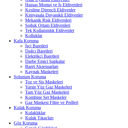
Hassas Montaj ve İş Eldivenleri
Kesilme Dirençli Eldivenler
Kimyasala Dayanıklı Eldivenler
Mekanik Risk Eldivenleri
Soğuk Ortam Eldivenleri
Tek Kullanımlık Eldivenler
Kolluklar
Kafa Koruma
İşçi Baretleri
Dağcı Baretleri
Elektrikçi Baretleri
Darbe Emici Şapkalar
Baret Aksesuarları
Kaynak Maskeleri
Solunum Koruma
Toz ve Sis Maskeleri
Yarım Yüz Gaz Maskeleri
Tam Yüz Gaz Maskeleri
Kombine Set Maskeler
Gaz Maskesi Filtre ve Pedleri
Kulak Koruma
Kulaklıklar
Kulak Tıkaçları
Göz Koruma