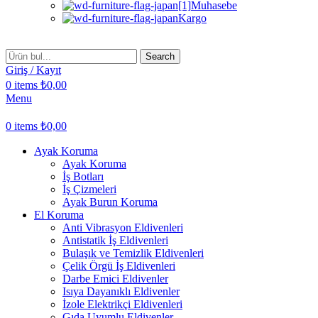
Muhasebe
Kargo
Search
Giriş / Kayıt
0
items
₺
0,00
Menu
0
items
₺
0,00
Ayak Koruma
Ayak Koruma
İş Botları
İş Çizmeleri
Ayak Burun Koruma
El Koruma
Anti Vibrasyon Eldivenleri
Antistatik İş Eldivenleri
Bulaşık ve Temizlik Eldivenleri
Çelik Örgü İş Eldivenleri
Darbe Emici Eldivenler
Isıya Dayanıklı Eldivenler
İzole Elektrikçi Eldivenleri
Gıda Uyumlu Eldivenler