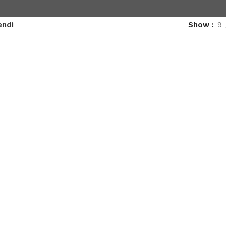
endi
Show
9