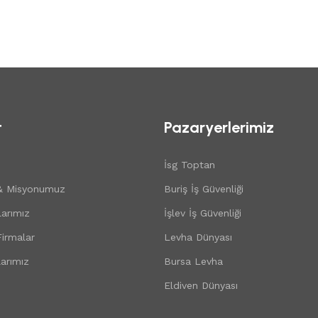
t
Pazaryerlerimiz
İsg Toptan
& Misyonumuz
Buriş İş Güvenliği
arımız
İşlev İş Güvenliği
 Firmalar
Levha Dünyası
arımız
Bursa Levha
Eldiven Dünyası