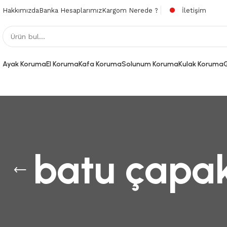
Hakkımızda
Banka Hesaplarımız
Kargom Nerede ?
İletişim
Ayak Koruma
El Koruma
Kafa Koruma
Solunum Koruma
Kulak Koruma
batu çapa