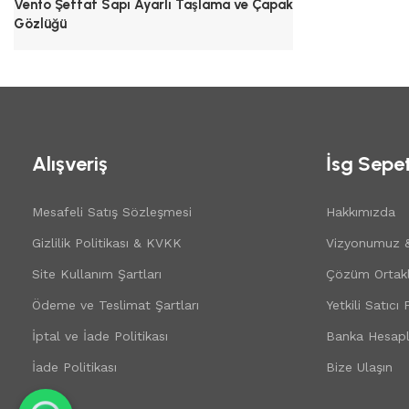
Vento Şeffaf Sapı Ayarlı Taşlama ve Çapak
Gözlüğü
Göz Koruma
,
Çapak Gözlükleri
Alışveriş
İsg Sepe
Mesafeli Satış Sözleşmesi
Hakkımızda
Gizlilik Politikası & KVKK
Vizyonumuz 
Site Kullanım Şartları
Çözüm Ortakl
Ödeme ve Teslimat Şartları
Yetkili Satıcı
İptal ve İade Politikası
Banka Hesapl
İade Politikası
Bize Ulaşın