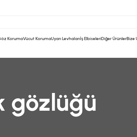
Göz Koruma
Vücut Koruma
Uyarı Levhaları
İş Elbiseleri
Diğer Ürünler
Bize 
k gözlüğü