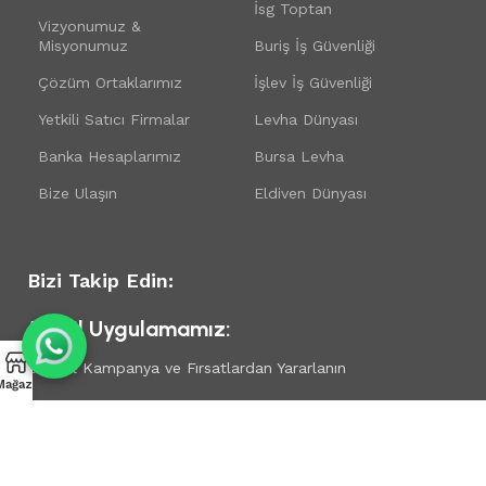
İsg Toptan
Vizyonumuz &
Misyonumuz
Buriş İş Güvenliği
Çözüm Ortaklarımız
İşlev İş Güvenliği
Yetkili Satıcı Firmalar
Levha Dünyası
Banka Hesaplarımız
Bursa Levha
Bize Ulaşın
Eldiven Dünyası
Bizi Takip Edin:
Mobil Uygulamamız:
Güncel Kampanya ve Fırsatlardan Yararlanın
Mağaza
İsg Sepet
bir
Buriş İş Güvenliği
markasıdır. 2023 Design By
BursamX