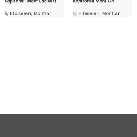
Kapitoneli Mont Lacivert
Kapitoneli Mont Gri
İş Elbiseleri
,
Montlar
İş Elbiseleri
,
Montlar