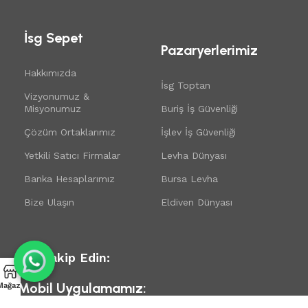
İsg Sepet
Pazaryerlerimiz
Hakkımızda
İsg Toptan
Vizyonumuz &
Misyonumuz
Buriş İş Güvenliği
Çözüm Ortaklarımız
İşlev İş Güvenliği
Yetkili Satıcı Firmalar
Levha Dünyası
Banka Hesaplarımız
Bursa Levha
Bize Ulaşın
Eldiven Dünyası
Bizi Takip Edin:
Mobil Uygulamamız:
Mağaza